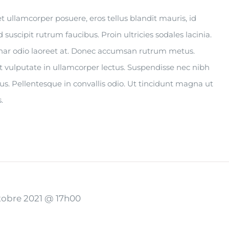
s et ullamcorper posuere, eros tellus blandit mauris, id
ed suscipit rutrum faucibus. Proin ultricies sodales lacinia.
vinar odio laoreet at. Donec accumsan rutrum metus.
t vulputate in ullamcorper lectus. Suspendisse nec nibh
tus. Pellentesque in convallis odio. Ut tincidunt magna ut
.
tobre 2021 @ 17h00