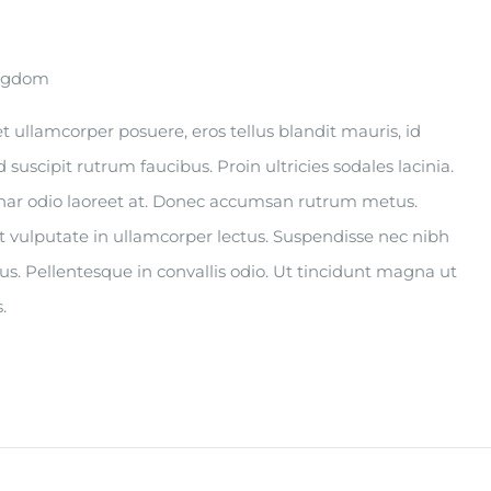
ingdom
s et ullamcorper posuere, eros tellus blandit mauris, id
ed suscipit rutrum faucibus. Proin ultricies sodales lacinia.
vinar odio laoreet at. Donec accumsan rutrum metus.
t vulputate in ullamcorper lectus. Suspendisse nec nibh
tus. Pellentesque in convallis odio. Ut tincidunt magna ut
.