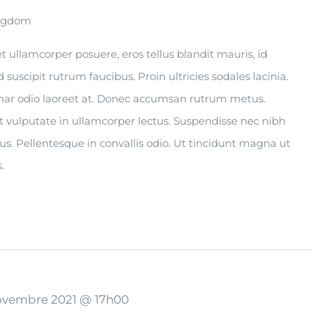
ingdom
s et ullamcorper posuere, eros tellus blandit mauris, id
ed suscipit rutrum faucibus. Proin ultricies sodales lacinia.
vinar odio laoreet at. Donec accumsan rutrum metus.
t vulputate in ullamcorper lectus. Suspendisse nec nibh
tus. Pellentesque in convallis odio. Ut tincidunt magna ut
.
ovembre 2021 @ 17h00