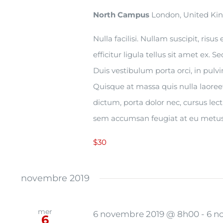
North Campus
London, United K
Nulla facilisi. Nullam suscipit, risu
efficitur ligula tellus sit amet ex. S
Duis vestibulum porta orci, in pul
Quisque at massa quis nulla laoree
dictum, porta dolor nec, cursus lec
sem accumsan feugiat at eu metus
$30
novembre 2019
mer
6 novembre 2019 @ 8h00
-
6 n
6