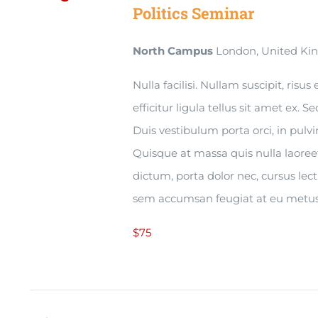
Politics Seminar
North Campus
London, United K
Nulla facilisi. Nullam suscipit, risu
efficitur ligula tellus sit amet ex. S
Duis vestibulum porta orci, in pul
Quisque at massa quis nulla laoree
dictum, porta dolor nec, cursus lec
sem accumsan feugiat at eu metus
$75