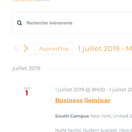
Recherche
Saisir
mot-
et
clé.
1 juillet 2019
 - 
M
Aujourd’hui
navigation
Rechercher
Sélectionnez
une
Évènements
juillet 2019
de
date.
par
mot-
vues
lun
1 juillet 2019 @ 8h00
-
1 juillet
1
clé.
Évènements
Business Seminar
South Campus
New York, United S
Nulla facilisi. Nullam suscipit, risu