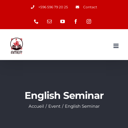
Passer
+596 596 79 20 25
Contact
au
Téléphone
Email
YouTube
Facebook
Instagram
contenu
English Seminar
Accueil
Event
English Seminar