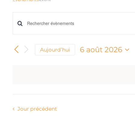
Recherche
Saisir
mot-
et
clé.
6 août 2026
Aujourd’hui
navigation
Rechercher
Sélectionnez
une
Évènements
de
date.
par
mot-
vues
clé.
Évènements
Jour précédent