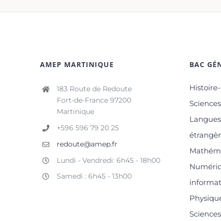
AMEP MARTINIQUE
BAC GÉN
Histoire
183 Route de Redoute
Fort-de-France 97200
Science
Martinique
Langues 
+596 596 79 20 25
étrangè
redoute@amep.fr
Mathém
Lundi - Vendredi: 6h45 - 18h00
Numériq
Samedi : 6h45 - 13h00
informa
Physiqu
Sciences 